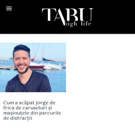
menu
Cum a scăpat Jorge de
frica de caruseluri și
mașinuțele din parcurile
de distracții