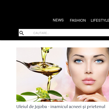
NEWS
FASHION
LIFESTYL
search
Uleiul de Jojoba - inamicul acneei și prietenul