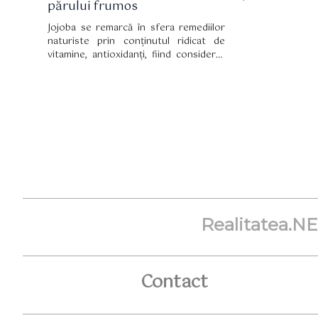
părului frumos
Jojoba se remarcă în sfera remediilor
naturiste prin conținutul ridicat de
vitamine, antioxidanți, fiind considerat
un antifungic și antibacterian puternic.
Realitatea.N
Contact