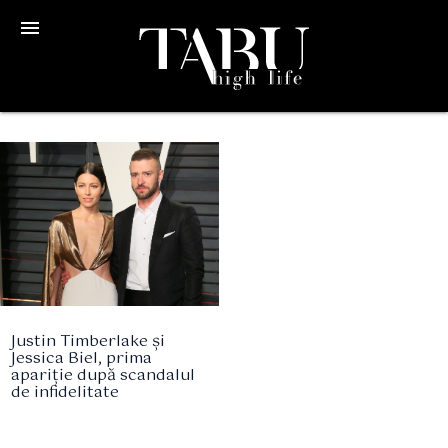
menu
Justin Timberlake și
Jessica Biel, prima
apariție după scandalul
de infidelitate