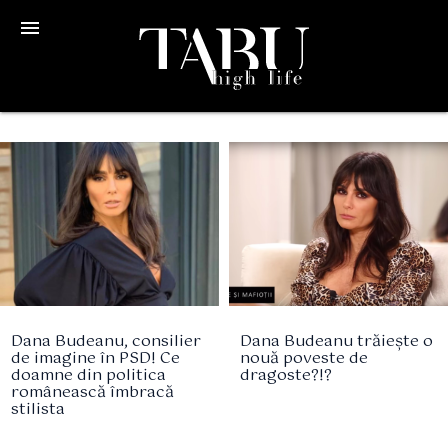
menu
Dana Budeanu, consilier
Dana Budeanu trăiește o
de imagine în PSD! Ce
nouă poveste de
doamne din politica
dragoste?!?
românească îmbracă
stilista