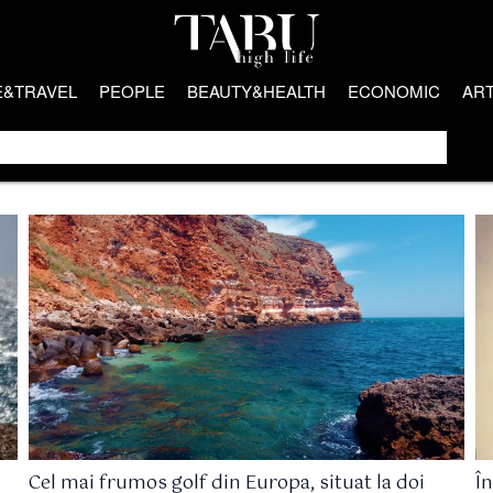
E&TRAVEL
PEOPLE
BEAUTY&HEALTH
ECONOMIC
AR
Cel mai frumos golf din Europa, situat la doi
În