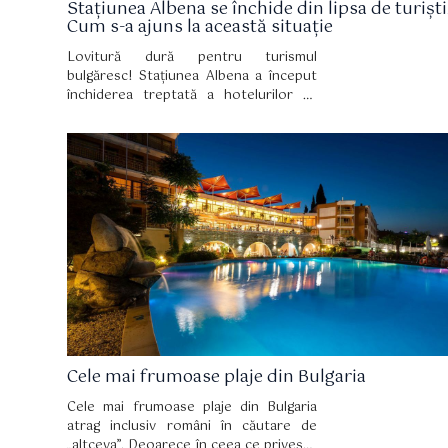
Stațiunea Albena se închide din lipsa de turiști
Cum s-a ajuns la această situație
Lovitură dură pentru turismul
bulgăresc! Stațiunea Albena a început
închiderea treptată a hotelurilor ca
urmare a scăderii considerabile a
numărului de turiști. Se pare că Bulgaria
ar fi ajuns în această situație după ce
Germania a decis să suspende zborurile
către coasta de nord a Mării Negre
bulgare și a emis chiar o avertizare de
călătorie în zonele Blagoevgrad, Dobrici
și Varna, scrie Ziare.com.
Cele mai frumoase plaje din Bulgaria
Cele mai frumoase plaje din Bulgaria
atrag inclusiv români în căutare de
„altceva”. Deoarece în ceea ce privește