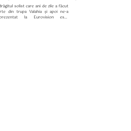
drăgitul solist care ani de zile a făcut
rte din trupa Valahia și apoi ne-a
eprezentat la Eurovision este
obosit și mereu pe drumuri. Zilele
estea Mihai Trăistariu a plecat din
ră pentru a participa la un festival de
zică și a făcut o mare descoperire.