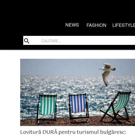
NEWS
FASHION
LIFESTYL
search
Lovitură DURĂ pentru turismul bulgăresc: