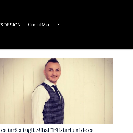
arrow_drop_down
Contul Meu
T&DESIGN
close
 ce țară a fugit Mihai Trăistariu și de ce