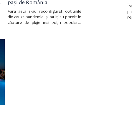
.
pași de România
În
Vara asta s-au reconfigurat opțiunile
pa
din cauza pandemiei și mulți au pornit în
r
căutare de plaje mai puțin populare,
ne
ceea ce pentru iubitorii de vacanțe
ac
liniștite, în sălbăticie, nu e tocmai o
ța
veste bună. Singurele locuri mai retrase
mu
- Vadu, Corbu și Gura Portiței - sunt
acum pline ochi de turiști.