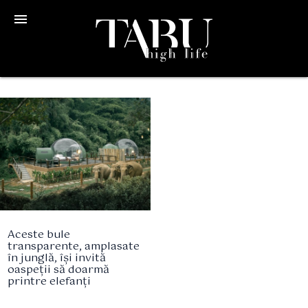
menu
Aceste bule
transparente, amplasate
în junglă, își invită
oaspeții să doarmă
printre elefanți