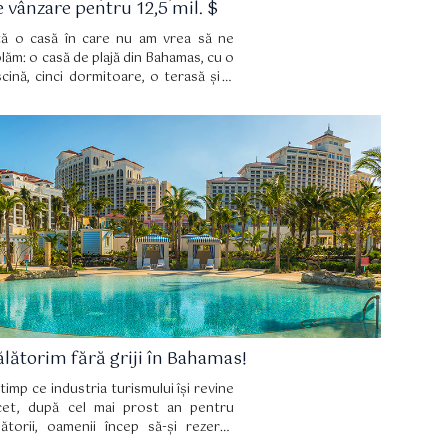
e vânzare pentru 12,5 mil. $
tă o casă în care nu am vrea să ne
olăm: o casă de plajă din Bahamas, cu o
scină, cinci dormitoare, o terasă și o
ajă privată cu nisip alb, de 55 de metri.
 siguranță a fost suficientă pentru
ințesa Diana, când a fost în vacanță la
aja Casuarina, în 1993, împreună cu fiii
 William și Harry.
ălătorim fără griji în Bahamas!
 timp ce industria turismului își revine
cet, după cel mai prost an pentru
lătorii, oamenii încep să-și rezerva
canțe în cel mai îndepărtat loc din