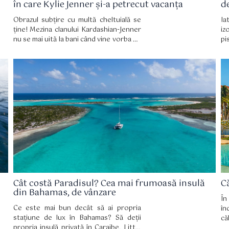
în care Kylie Jenner și-a petrecut vacanța
d
Obrazul subțire cu multă cheltuială se
Ia
ține! Mezina clanului Kardashian-Jenner
iz
nu se mai uită la bani când vine vorba de
pi
vacanțe! Doar are în conturi peste 1
pl
miliard de dolari.
Cu
pr
pl
ei
Cât costă Paradisul? Cea mai frumoasă insulă
C
din Bahamas, de vânzare
În
Ce este mai bun decât să ai propria
în
stațiune de lux în Bahamas? Să deții
că
propria insulă privată în Caraibe. Little
va