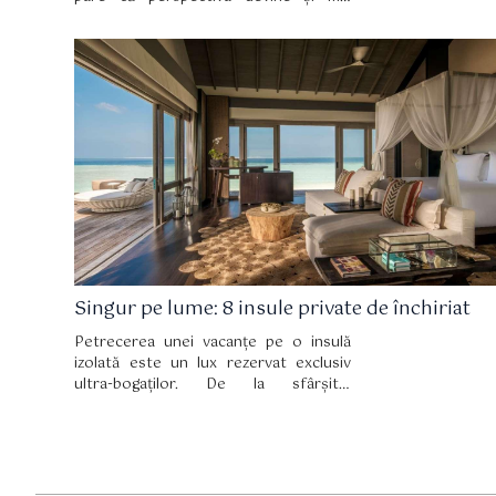
atractivă datorită pandemiei globale.
Criza sanitară i-a împins pe mulți să se
retragă în locuri cât mai izolate.
Singur pe lume: 8 insule private de închiriat
Petrecerea unei vacanțe pe o insulă
izolată este un lux rezervat exclusiv
ultra-bogaților. De la sfârșitul
restricțiilor legate de criza Covid-19,
piața de închiriere a insulelor private a
explodat.