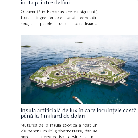
înota printre delfini
O vacanță în Bahamas are cu siguranță
toate ingredientele unui concediu
reușit: plajele sunt paradisiace,
hotelurile la un alt nivel, iar de activități
distractive și sporturi nautice nu veți
duce lipsă, sunt din belșug.
Insula artificială de lux în care locuințele costă
până la 1 miliard de dolari
Mutarea pe o insulă exotică a fost un
vis pentru mulți globetrotters, dar se
pare că perspectiva devine și mai