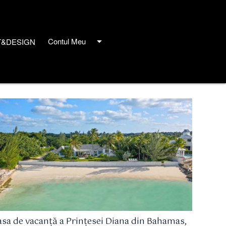
arrow_drop_down
Contul Meu
T&DESIGN
close
asa de vacanță a Prințesei Diana din Bahamas,