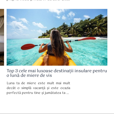
Ragged Island, cunoscută și sub numele
lu
de St Andrew's, este cea mai mare
insulă privată de vânzare în paradisul
caraibian.
Top 3 cele mai luxoase destinații insulare pentru
o lună de miere de vis
Luna ta de miere este mult mai mult
decât o simplă vacanță și este ocazia
perfectă pentru tine și jumătatea ta cu
care abia te-ai căsătorit să savurezi
împreună primele câteva zile și
săptămâni de fericire în doi.