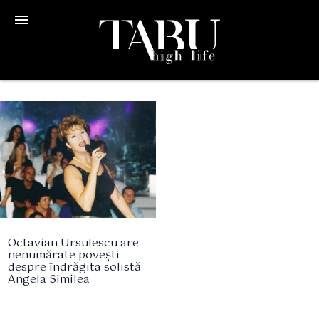
menu
Octavian Ursulescu are
nenumărate povești
despre îndrăgita solistă
Angela Similea