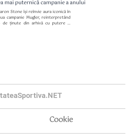
ea mai puternică campanie a anului
aron Stone își reînvie aura iconică în
ua campanie Mugler, reinterpretând
 de ținute din arhivă cu putere și
nzualitate.
itateaSportiva.NET
Cookie