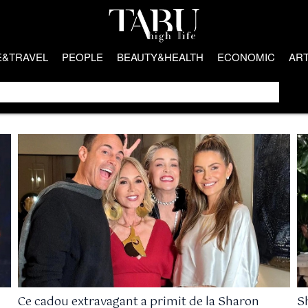
E&TRAVEL
PEOPLE
BEAUTY&HEALTH
ECONOMIC
AR
Ce cadou extravagant a primit de la Sharon
S