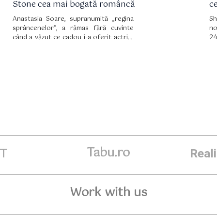
Stone cea mai bogată româncă
c
Anastasia Soare, supranumită „regina
Sh
sprâncenelor”, a rămas fără cuvinte
no
când a văzut ce cadou i-a oferit actrița
24
Sharon Stone.
se
Tabu.ro
ET
Real
Work with us