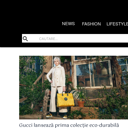
NEWS
FASHION
LIFESTYL
search
Gucci lansează prima colecție eco-durabilă