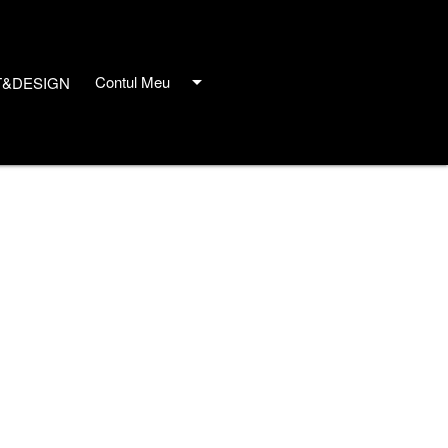
arrow_drop_down
Contul Meu
T&DESIGN
close