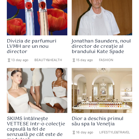
Divizia de parfumuri
Jonathan Saunders, noul
LVMH are un nou
director de creație al
director
brandului Kate Spade
hourglass_full
13 day ago
format_list_bulleted
BEAUTY&HEALTH
hourglass_full
15 day ago
format_list_bulleted
FASHION
SKIMS întâlnește
Dior a deschis primul
VETTESE într-o colecție
său spa la Veneția
capsulă la fel de
hourglass_full
16 day ago
format_list_bulleted
LIFESTYLE&TRAVEL
senzuală pe cât este de