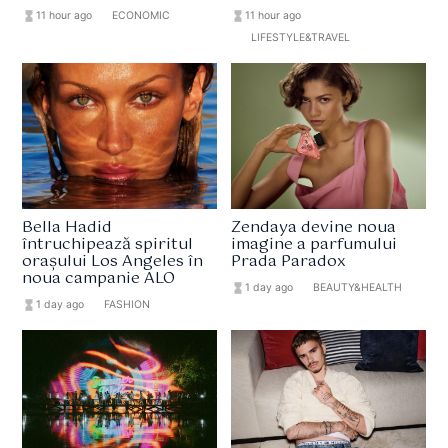
hourglass_full
11 hour ago
format_list_bulleted
ECONOMIC
hourglass_full
11 hour ago
format_list_bulleted
LIFESTYLE&TRAVEL
Bella Hadid
Zendaya devine noua
întruchipează spiritul
imagine a parfumului
orașului Los Angeles în
Prada Paradox
noua campanie ALO
hourglass_full
1 day ago
format_list_bulleted
BEAUTY&HEALTH
hourglass_full
1 day ago
format_list_bulleted
FASHION