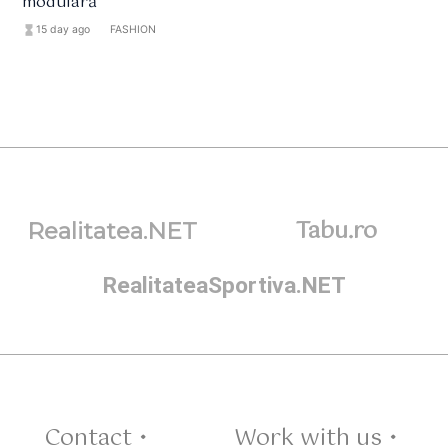
modulară
hourglass_full
15 day ago
format_list_bulleted
FASHION
Tabu.ro
Realitatea.NET
RealitateaSportiva.NET
Contact •
Work with us •