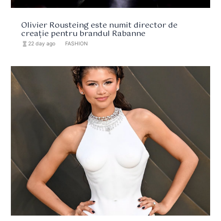
Olivier Rousteing este numit director de
creație pentru brandul Rabanne
hourglass_full
22 day ago
format_list_bulleted
FASHION