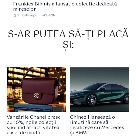
Frankies Bikinis a lansat o colecție dedicată
mireselor
hourglass_full
1 month ago
format_list_bulleted
FASHION
S-AR PUTEA SĂ-ȚI PLACĂ
ȘI:
Vânzările Chanel cresc
Chinezii lansează o
cu 16%, noile colecții
limuzină care să
sporind atractivitatea
rivalizeze cu Mercedes
casei de modă
și BMW