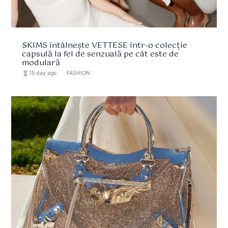
SKIMS întâlnește VETTESE într-o colecție
capsulă la fel de senzuală pe cât este de
modulară
hourglass_full
15 day ago
format_list_bulleted
FASHION