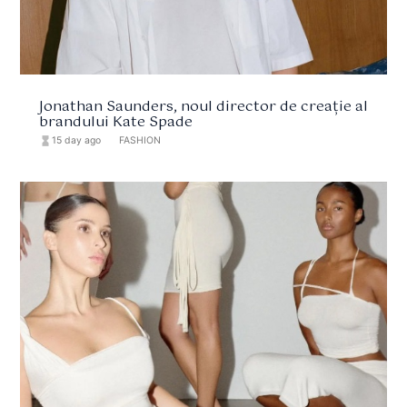
Jonathan Saunders, noul director de creație al
brandului Kate Spade
hourglass_full
15 day ago
format_list_bulleted
FASHION