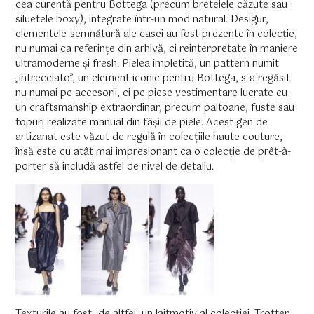
cea curentă pentru Bottega (precum bretelele căzute sau
siluetele boxy), integrate într-un mod natural. Desigur,
elementele-semnătură ale casei au fost prezente în colecție,
nu numai ca referințe din arhivă, ci reinterpretate în maniere
ultramoderne și fresh. Pielea împletită, un pattern numit
„intrecciato”, un element iconic pentru Bottega, s-a regăsit
nu numai pe accesorii, ci pe piese vestimentare lucrate cu
un craftsmanship extraordinar, precum paltoane, fuste sau
topuri realizate manual din fâșii de piele. Acest gen de
artizanat este văzut de regulă în colecțiile haute couture,
însă este cu atât mai impresionant ca o colecție de prêt-à-
porter să includă astfel de nivel de detaliu.
Texturile au fost, de altfel, un laitmotiv al colecției. Trotter