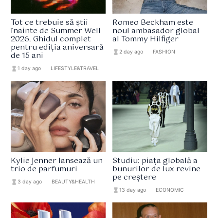
Tot ce trebuie să știi
Romeo Beckham este
înainte de Summer Well
noul ambasador global
2026. Ghidul complet
al Tommy Hilfiger
pentru ediția aniversară
hourglass_full
2 day ago
format_list_bulleted
FASHION
de 15 ani
hourglass_full
1 day ago
format_list_bulleted
LIFESTYLE&TRAVEL
Kylie Jenner lansează un
Studiu: piața globală a
trio de parfumuri
bunurilor de lux revine
pe creștere
hourglass_full
3 day ago
format_list_bulleted
BEAUTY&HEALTH
hourglass_full
13 day ago
format_list_bulleted
ECONOMIC