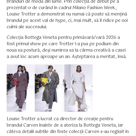
branduri de modă din lume. Prin colecția de debut pe a
prezentat-o de curând în cadrul Milano Fashion Week,
Louise Trotter a demonstrat nu numai că poate să mențină
brandul pe acest val de hype, ci, mai mult, să îl ridice pe noi
culmi ale succesului.
Colecția Bottega Veneta pentru primăvară/vară 2026 a
fost primul show pe care Trotter l-a pus pe podium din
noua sa postură, deși numirea sa la cârma creativă a casei
a avut loc acum aproape un an. Așteptarea a meritat, însă.
Louise Trotter a lucrat ca director de creație pentru
brandul Carven înainte de a ateriza la Bottega Veneta, iar
câteva detalii subtile din foste colecții Carven s-au regăsit în