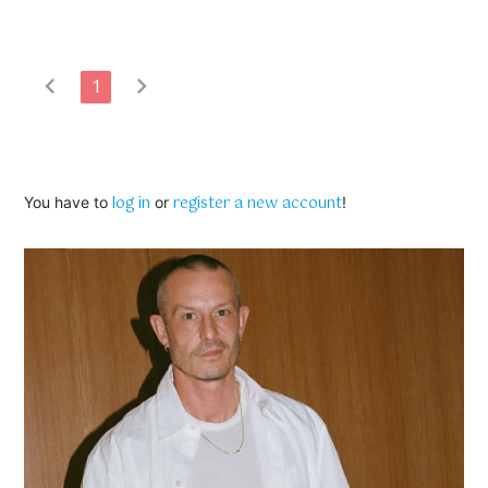
chevron_left
chevron_right
1
log in
register a new account
You have to
or
!