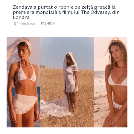
Zendaya a purtat o rochie de zeiță greacă la
premiera mondială a filmului The Odyssey, din
Londra
hourglass_full
1 month ago
format_list_bulleted
FASHION