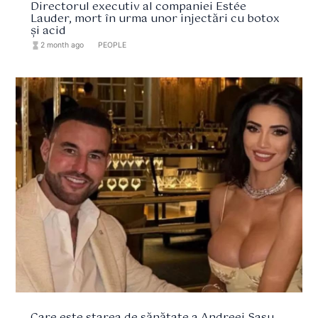
Directorul executiv al companiei Estée
Lauder, mort în urma unor injectări cu botox
și acid
hourglass_full
2 month ago
format_list_bulleted
PEOPLE
Care este starea de sănătate a Andreei Sasu